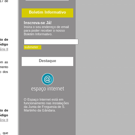
 17 de
Boletim Informativo
Inscreva-se Já!
Insira o seu endereço de email
para poder receber o nosso
Boletim Informativo.
to de
ódigo
submeter
rie II
Destaque
com as
imento
ão dos
O Espaço Internet está em
funcionamento nas instalações
da Junta de Freguesia de S.
to de
Martinho da Gândara.
ódigo
rie II
, que