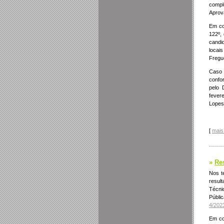
compl
Aprova
Em co
122º,
candi
loc
Fregu
Caso 
confo
pelo 
fever
Lopes
[
mais 
-------
»
Re
Nos t
resul
Técni
Públi
4/2023
Em co