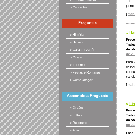
1.1 —
junho
» Contactos
[
mais 
Freguesia
-------
»
Ho
» História
Proce
» Heráldica
Traba
da of
» Caracterização
de 20
» Orago
Para 
» Turismo
delib
concu
» Festas e Romarias
candi
» Como chegar
[
mais 
-------
Assembleia Freguesia
»
Lis
» Órgãos
Proce
» Editais
Traba
da of
» Regimento
de 20
» Actas
Face 