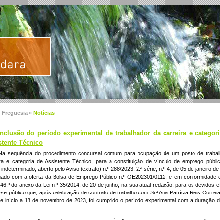
e Freguesia »
Notícias
nclusão do período experimental de trabalhador da carreira e categor
stente Técnico
a sequência do procedimento concursal comum para ocupação de um posto de trabal
ira e categoria de Assistente Técnico, para a constituição de vínculo de emprego públi
indeterminado, aberto pelo Aviso (extrato) n.º 288/2023, 2.ª série, n.º 4, de 05 de janeiro de
gado com a oferta da Bolsa de Emprego Público n.º OE202301/0112, e em conformidade 
 46.º do anexo da Lei n.º 35/2014, de 20 de junho, na sua atual redação, para os devidos ef
-se público que, após celebração de contrato de trabalho com Srª Ana Patrícia Reis Correi
de início a 18 de novembro de 2023, foi cumprido o período experimental com a duração 