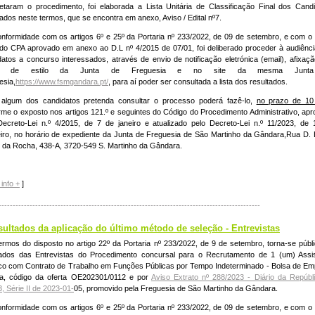
etaram o procedimento, foi elaborada a Lista Unitária de Classificação Final dos Cand
dos neste termos, que se encontra em anexo, Aviso / Edital nº7.
nformidade com os artigos 6º e 25º da Portaria nº 233/2022, de 09 de setembro, e com o 
 do CPA aprovado em anexo ao D.L nº 4/2015 de 07/01, foi deliberado proceder à audiênc
datos a concurso interessados, através de envio de notificação eletrónica (email), afixaç
ais de estilo da Junta de Freguesia e no site da mesma Junt
esia,
https://www.fsmgandara.pt/
, para aí poder ser consultada a lista dos resultados.
algum dos candidatos pretenda consultar o processo poderá fazê-lo,
no prazo de 10
rme o exposto nos artigos 121.º e seguintes do Código do Procedimento Administrativo, ap
Decreto-Lei n.º 4/2015, de 7 de janeiro e atualizado pelo Decreto-Lei n.º 11/2023, de
eiro, no horário de expediente da Junta de Freguesia de São Martinho da Gândara,Rua D. 
 da Rocha, 438-A, 3720-549 S. Martinho da Gândara.
info +
]
---------------------------------------------------------------------------------------------
sultados da aplicação do último método de seleção - Entrevistas
ermos do disposto no artigo 22º da Portaria nº 233/2022, de 9 de setembro, torna-se públ
tados das Entrevistas do Procedimento concursal para o Recrutamento de 1 (um) Assis
co com Contrato de Trabalho em Funções Públicas por Tempo Indeterminado - Bolsa de E
ca, código da oferta OE202301/0112 e por
Aviso Extrato nº 288/2023 - Diário da Repúbl
, Série II de 2023-01-
05, promovido pela Freguesia de São Martinho da Gândara.
nformidade com os artigos 6º e 25º da Portaria nº 233/2022, de 09 de setembro, e com o 