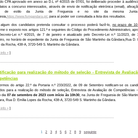
 do CPA aprovado em anexo ao D.L nº 4/2015 de 07/01, foi deliberado proceder à audiênc
datos a concurso interessados, através de envio de notificação eletrónica (email), afixaç
ais de estilo da Junta de Freguesia e no site da mesma Junt
esia,
https://www.fsmgandara.pt/
, para aí poder ser consultada a lista dos resultados.
algum dos candidatos pretenda consultar o processo poderá fazê-lo,
no prazo de 10
rme o exposto nos artigos 121.º e seguintes do Código do Procedimento Administrativo, ap
Decreto-Lei n.º 4/2015, de 7 de janeiro e atualizado pelo Decreto-Lei n.º 11/2023, de
eiro, no horário de expediente da Junta de Freguesia de São Martinho da Gândara,Rua D. 
 da Rocha, 438-A, 3720-549 S. Martinho da Gândara.
info +
]
---------------------------------------------------------------------------------------------
tificação para realização do método de seleção - Entrevista de Avaliaç
etências
ermos do artigo 22.º da Portaria n.º 233/2022, de 09 de Setembro notificam-se os cand
idos para a realização do método de seleção, Entrevista de Avaliação de Competências
o dia
07 de setembro de 2023 com início às 10h30
, na Junta de Freguesia de São Marti
ra, Rua D. Emília Lopes da Rocha, 438-A, 3720-549 S. Martinho da Gândara.
info +
]
---------------------------------------------------------------------------------------------
1
2
3
4
5
6
7
8
9
seguinte