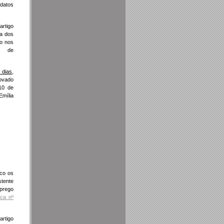
idatos
artigo
ia dos
ão nos
a de
 dias
,
rovado
 10 de
Emília
ico os
tente
mprego
ica nº
artigo