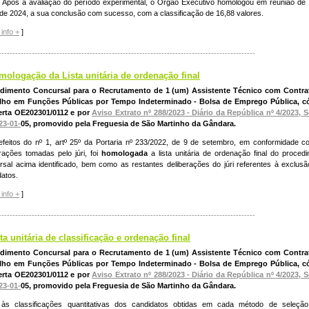
 Após a avaliação do período experimental, o Órgão Executivo homologou em reunião de
 de 2024, a sua conclusão com sucesso, com a classificação de 16,88 valores.
info +
]
---------------------------------------------------------------------------------------------
mologação da Lista unitária de ordenação final
dimento Concursal para o Recrutamento de 1 (um) Assistente Técnico com Contra
lho em Funções Públicas por Tempo Indeterminado - Bolsa de Emprego Pública, c
erta OE202301/0112 e por
Aviso Extrato nº 288/2023 - Diário da República nº 4/2023, Sé
23-01-
05, promovido pela Freguesia de São Martinho da Gândara.
efeitos do nº 1, artº 25º da Portaria nº 233/2022, de 9 de setembro, em conformidade 
erações tomadas pelo júri, foi
homologada
a lista unitária de ordenação final do proced
rsal acima identificado, bem como as restantes deliberações do júri referentes à exclus
datos.
info +
]
---------------------------------------------------------------------------------------------
ta unitária de classificação e ordenação final
dimento Concursal para o Recrutamento de 1 (um) Assistente Técnico com Contra
lho em Funções Públicas por Tempo Indeterminado - Bolsa de Emprego Pública, c
erta OE202301/0112 e por
Aviso Extrato nº 288/2023 - Diário da República nº 4/2023, Sé
23-01-
05, promovido pela Freguesia de São Martinho da Gândara.
às classificações quantitativas dos candidatos obtidas em cada método de seleção