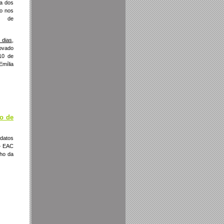
ia dos
ão nos
a de
 dias
,
rovado
 10 de
Emília
ão de
idatos
 – EAC
nho da