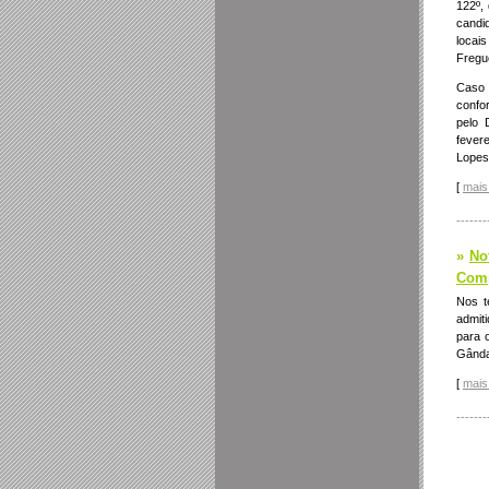
122º,
candi
loc
Fregu
Caso 
confo
pelo 
fever
Lopes
[
mais 
-------
»
No
Comp
Nos t
admit
para 
Gânda
[
mais 
-------