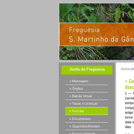
Junta de Freguesia
Junta d
»
Co
» Mensagem
Assi
» Órgãos
1 — N
» Balcão Virtual
carre
tempo 
» Taxas e Licenças
conju
» Notícias
artigo
torna 
» Documentos
data 
» Sugestões/Reclam
dias.
» Espaço Internet