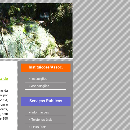
Instituições/Assoc.
ia de
» Instituições
» Associações
ho da
co por
 2023,
Serviços Públicos
com o
eitos,
» Informações
a, com
de 180
» Telefones úteis
» Links úteis