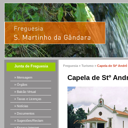
Junta de Freguesia
Freguesia »
Turismo
»
Capela de Stº André
Capela de Stº And
» Mensagem
» Órgãos
» Balcão Virtual
» Taxas e Licenças
» Notícias
» Documentos
» Sugestões/Reclam
» Espaço Internet