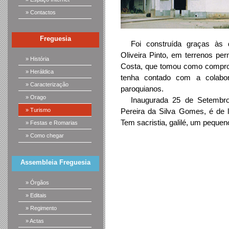
» Contactos
Freguesia
Foi construída graças às d
Oliveira Pinto, em terrenos p
» História
Costa, que tomou como compro
» Heráldica
tenha contado com a colabo
» Caracterização
paroquianos.
» Orago
Inaugurada 25 de Setembr
Pereira da Silva Gomes, é de l
» Turismo
Tem sacristia, galilé, um pequen
» Festas e Romarias
» Como chegar
Assembleia Freguesia
» Órgãos
» Editais
» Regimento
» Actas