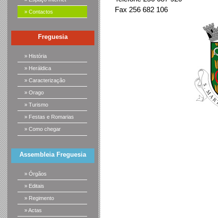
Fax 256 682 106
» Contactos
Freguesia
» História
» Heráldica
» Caracterização
» Orago
» Turismo
» Festas e Romarias
» Como chegar
Assembleia Freguesia
» Órgãos
» Editais
» Regimento
» Actas