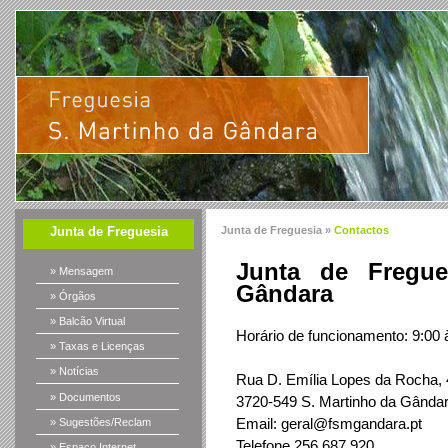
Junta de Freguesia
Junta de Freguesia »
Contactos
Junta de Fregue
» Mensagem
Gândara
» Órgãos
» Balcão Virtual
Horário de funcionamento: 9:00 
» Taxas e Licenças
» Notícias
Rua D. Emília Lopes da Rocha,
» Documentos
3720-549 S. Martinho da Gânda
Email: geral@fsmgandara.pt
» Sugestões/Reclam
Telefone 256 687 920
» Espaço Internet