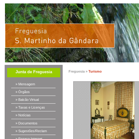
Junta de Freguesia
Freguesia »
Turismo
» Mensagem
» Órgãos
» Balcão Virtual
» Taxas e Licenças
» Notícias
» Documentos
» Sugestões/Reclam
» Espaço Internet