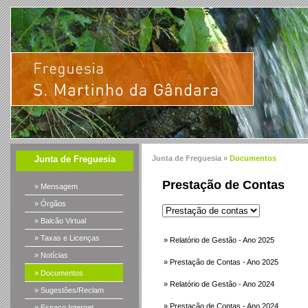
Junta de Freguesia
Junta de Freguesia »
Documentos
Prestação de Contas
» Mensagem
» Órgãos
» Balcão Virtual
» Taxas e Licenças
» Relatório de Gestão - Ano 2025
» Notícias
» Prestação de Contas - Ano 2025
» Documentos
» Relatório de Gestão - Ano 2024
» Sugestões/Reclam
» Prestação de Contas - Ano 2024
» Espaço Internet