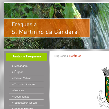
Junta de Freguesia
Freguesia »
Heráldica
» Mensagem
» Órgãos
» Balcão Virtual
» Taxas e Licenças
» Notícias
» Documentos
» Sugestões/Reclam
» Espaço Internet