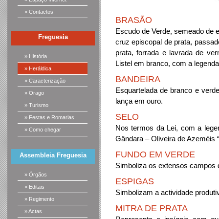
» Contactos
BRASÃO
Escudo de Verde, semeado de es
Freguesia
cruz episcopal de prata, passad
prata, forrada e lavrada de ver
» História
Listel em branco, com a legen
» Heráldica
BANDEIRA
» Caracterização
Esquartelada de branco e verde
» Orago
lança em ouro.
» Turismo
SELO
» Festas e Romarias
Nos termos da Lei, com a legen
» Como chegar
Gândara – Oliveira de Azeméis “
FUNDO EM VERDE
Assembleia Freguesia
Simboliza os extensos campos de
» Órgãos
ESPIGAS
» Editais
Simbolizam a actividade produti
» Regimento
MITRA DE PRATA
» Actas