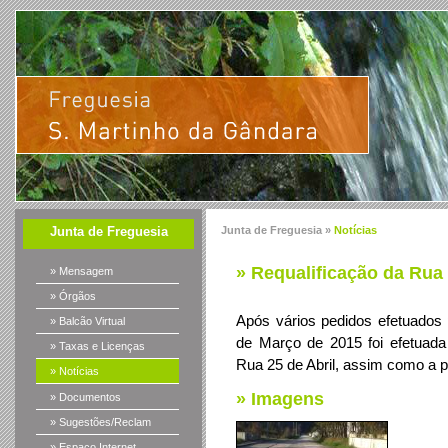
Junta de Freguesia
Junta de Freguesia »
Notícias
» Requalificação da Rua 
» Mensagem
» Órgãos
Após vários pedidos efetuados 
» Balcão Virtual
de Março de 2015 foi efetuada
» Taxas e Licenças
Rua 25 de Abril, assim como a p
» Notícias
» Imagens
» Documentos
» Sugestões/Reclam
» Espaço Internet