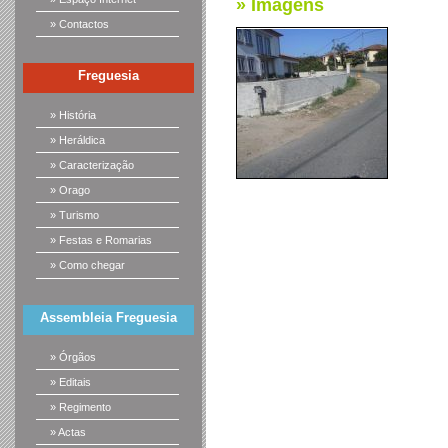
» Imagens
» Contactos
Freguesia
» História
» Heráldica
» Caracterização
» Orago
» Turismo
» Festas e Romarias
» Como chegar
Assembleia Freguesia
» Órgãos
» Editais
» Regimento
» Actas