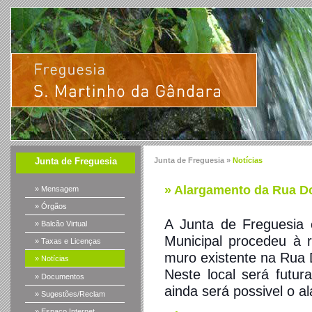
Junta de Freguesia
Junta de Freguesia »
Notícias
» Alargamento da Rua Do
» Mensagem
» Órgãos
A Junta de Freguesia
» Balcão Virtual
Municipal procedeu à
» Taxas e Licenças
muro existente na Rua 
» Notícias
Neste local será futu
» Documentos
ainda será possivel o a
» Sugestões/Reclam
» Espaço Internet